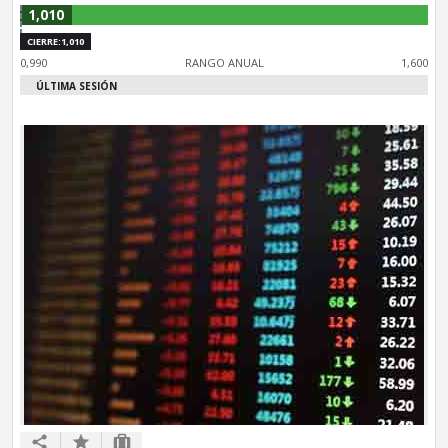
1,010
CIERRE:1,010
0,990
RANGO ANUAL
1,600
ÚLTIMA SESIÓN