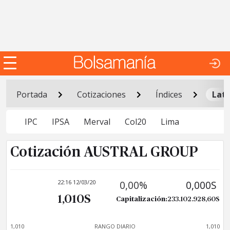
Portada
Cotizaciones
Índices
Lat
IPC
IPSA
Merval
Col20
Lima
Cotización AUSTRAL GROUP
22:16 12/03/20
0,00%
0,000S
1,010S
Capitalización:
233.102.928,60S
1,010
RANGO DIARIO
1,010