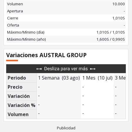
Volumen
10.000
Apertura
-
Cierre
1,010S
Oferta
-
Máximo/Mínimo (día)
1,010S
/
1,010S
Máximo/Mínimo (año)
1,600S / 0,990S
Variaciones AUSTRAL GROUP
Periodo
1 Semana (03 ago)
1 Mes (10 jul)
3 Mese
-
-
-
Precio
-
-
-
Variación
-
-
-
Variación %
-
-
-
Volumen
Publicidad