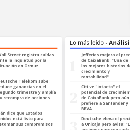
Lo más leído
- Análisi
all Street registra caídas
Jefferies mejora el prec
nte la inquietud por la
de CaixaBank: "Una de
ituación en Ormuz
las mejores historias d
crecimiento y
rentabilidad"
eutsche Telekom sube:
educe ganancias en el
Citi ve "intacto" el
egundo trimestre y amplía
potencial de crecimien
u recompra de acciones
de CaixaBank pero aún
prefiere a Santander y
BBVA
rán dice que Estados
nidos está listo para
Deutsche eleva el prec
etomar sus compromisos
a Unicaja pero avisa: "
acciones parecen cada