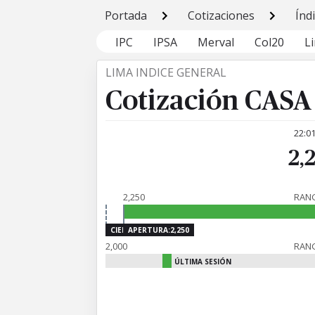
Portada
Cotizaciones
Índ
IPC
IPSA
Merval
Col20
L
LIMA INDICE GENERAL
Cotización CAS
22:0
2,
2,250
RANG
CIERRE:2,200
APERTURA:2,250
2,000
RAN
ÚLTIMA SESIÓN