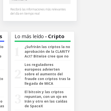
Recibirá las informaciones más relevantes
del día en tiempo real
s
Lo más leído
- Cripto
io
¿Sufrirán las criptos la no
aprobación de la CLARITY
e
Act? Bitwise cree que no
Los reguladores
europeos advierten
sobre el aumento del
to
fraude con criptos tras la
llegada de MiCA
El bitcoin y las criptos
repuntan, con un ojo en
io
Irán y otro en las caídas
Las
de SpaceX