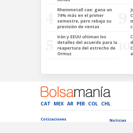
Rheinmetall cae: gana un
J
74% más en el primer
C
semestre, pero rebaja su
m
previsión de ventas
c
Irán y EEUU ultiman los
C
detalles del acuerdo para la
d
reapertura del estrecho de
C
Ormuz
a
CAT
MEX
AR
PER
COL
CHL
Cotizaciones
Noticias
Ibex 35
Última Hora