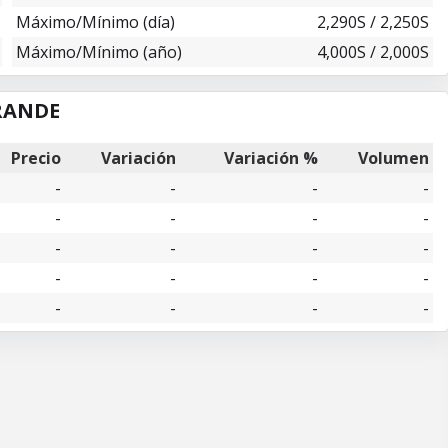
Máximo/Mínimo (día)
2,290S
/
2,250S
Máximo/Mínimo (año)
4,000S / 2,000S
GRANDE
Precio
Variación
Variación %
Volumen
-
-
-
-
-
-
-
-
-
-
-
-
-
-
-
-
-
-
-
-