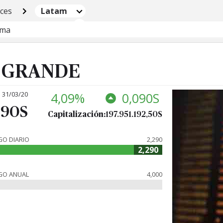
ices
Latam
ima
A GRANDE
1 31/03/20
4,09%
0,090S
290S
Capitalización:
197.951.192,50S
O DIARIO
2,290
2,290
GO ANUAL
4,000