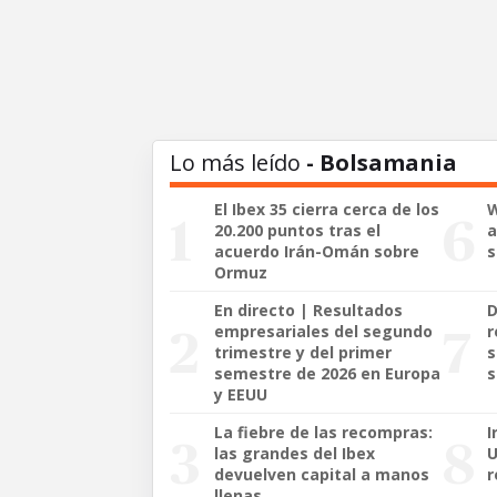
Lo más leído
- Bolsamania
El Ibex 35 cierra cerca de los
W
20.200 puntos tras el
a
acuerdo Irán-Omán sobre
s
Ormuz
En directo | Resultados
D
empresariales del segundo
r
trimestre y del primer
s
semestre de 2026 en Europa
s
y EEUU
La fiebre de las recompras:
I
las grandes del Ibex
U
devuelven capital a manos
r
llenas