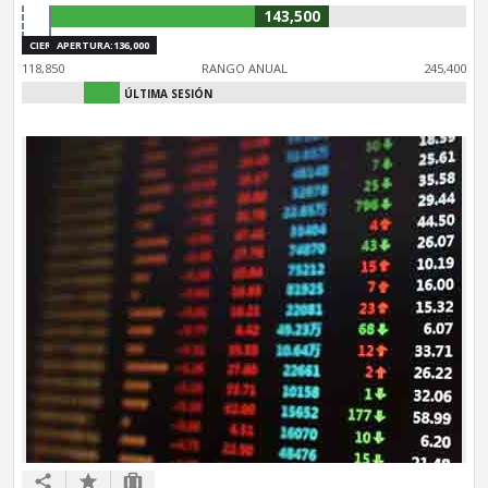
143,500
CIERRE:126,300
APERTURA:136,000
118,850
RANGO ANUAL
245,400
ÚLTIMA SESIÓN