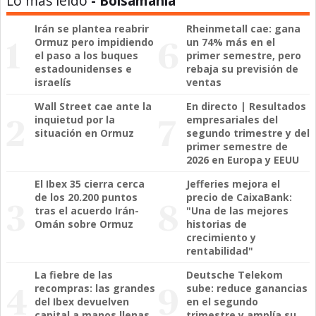
Lo más leído
- Bolsamania
Irán se plantea reabrir
Rheinmetall cae: gana
Ormuz pero impidiendo
un 74% más en el
el paso a los buques
primer semestre, pero
estadounidenses e
rebaja su previsión de
israelís
ventas
Wall Street cae ante la
En directo | Resultados
inquietud por la
empresariales del
situación en Ormuz
segundo trimestre y del
primer semestre de
2026 en Europa y EEUU
El Ibex 35 cierra cerca
Jefferies mejora el
de los 20.200 puntos
precio de CaixaBank:
tras el acuerdo Irán-
"Una de las mejores
Omán sobre Ormuz
historias de
crecimiento y
rentabilidad"
La fiebre de las
Deutsche Telekom
recompras: las grandes
sube: reduce ganancias
del Ibex devuelven
en el segundo
capital a manos llenas
trimestre y amplía su