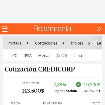
Portada
Cotizaciones
Índices
Lat
IPC
IPSA
Merval
Col20
Lima
Cotización CREDICORP
22:00 31/03/20
7,89%
10,500$
143,500$
Capitalización:
13.437,21m$
136,000
RANGO DIARIO
147,200