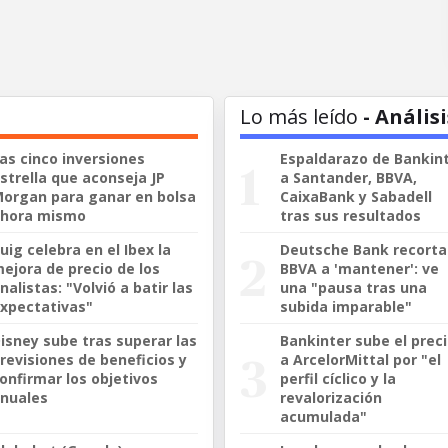
Lo más leído
- Análisi
as cinco inversiones
Espaldarazo de Bankin
strella que aconseja JP
a Santander, BBVA,
organ para ganar en bolsa
CaixaBank y Sabadell
ahora mismo
tras sus resultados
uig celebra en el Ibex la
Deutsche Bank recorta
ejora de precio de los
BBVA a 'mantener': ve
nalistas: "Volvió a batir las
una "pausa tras una
xpectativas"
subida imparable"
isney sube tras superar las
Bankinter sube el prec
revisiones de beneficios y
a ArcelorMittal por "el
onfirmar los objetivos
perfil cíclico y la
nuales
revalorización
acumulada"