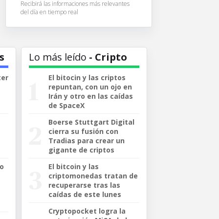
Recibirá las informaciones más relevantes
del día en tiempo real
s
Lo más leído
- Cripto
ter
El bitocin y las criptos
repuntan, con un ojo en
Irán y otro en las caídas
de SpaceX
Boerse Stuttgart Digital
cierra su fusión con
Tradias para crear un
gigante de criptos
io
El bitcoin y las
criptomonedas tratan de
recuperarse tras las
caídas de este lunes
Cryptopocket logra la