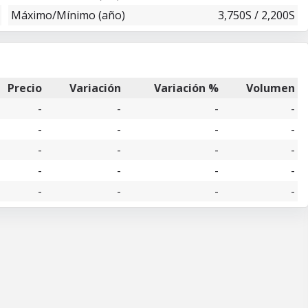
Máximo/Mínimo (año)
3,750S / 2,200S
Precio
Variación
Variación %
Volumen
-
-
-
-
-
-
-
-
-
-
-
-
-
-
-
-
-
-
-
-