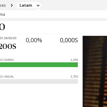
ices
Latam
ima
PO
:01 26/03/20
0,00%
0,000S
,200S
O DIARIO
2,200
GO ANUAL
3,750