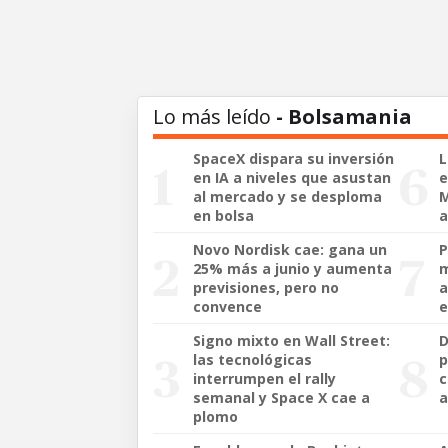
Lo más leído
- Bolsamania
SpaceX dispara su inversión
L
en IA a niveles que asustan
e
al mercado y se desploma
M
en bolsa
Novo Nordisk cae: gana un
P
25% más a junio y aumenta
m
previsiones, pero no
a
convence
e
Signo mixto en Wall Street:
D
las tecnológicas
p
interrumpen el rally
c
semanal y Space X cae a
a
plomo