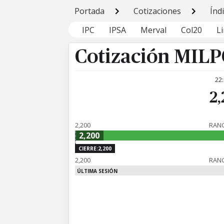
Portada
Cotizaciones
Índ
IPC
IPSA
Merval
Col20
L
Cotización MIL
22
2
2,200
RANG
2,200
CIERRE:2,200
2,200
RAN
ÚLTIMA SESIÓN