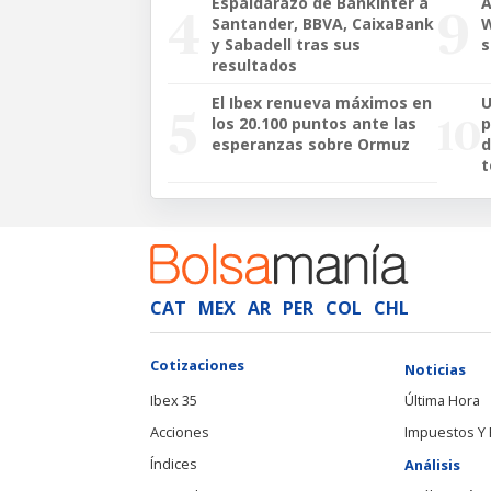
Espaldarazo de Bankinter a
A
Santander, BBVA, CaixaBank
W
y Sabadell tras sus
s
resultados
El Ibex renueva máximos en
U
los 20.100 puntos ante las
p
esperanzas sobre Ormuz
d
t
CAT
MEX
AR
PER
COL
CHL
Cotizaciones
Noticias
Ibex 35
Última Hora
Acciones
Impuestos Y 
Índices
Análisis