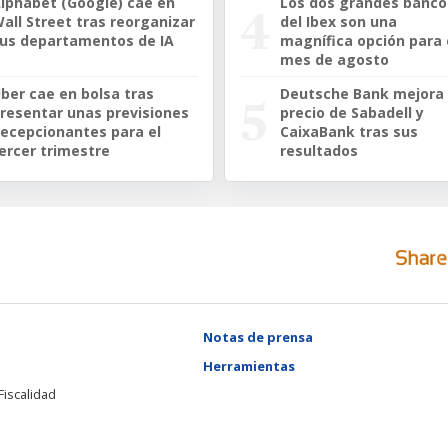
lphabet (Google) cae en
Los dos grandes banco
all Street tras reorganizar
del Ibex son una
us departamentos de IA
magnífica opción para 
mes de agosto
ber cae en bolsa tras
Deutsche Bank mejora 
resentar unas previsiones
precio de Sabadell y
ecepcionantes para el
CaixaBank tras sus
ercer trimestre
resultados
Notas de prensa
Herramientas
Fiscalidad