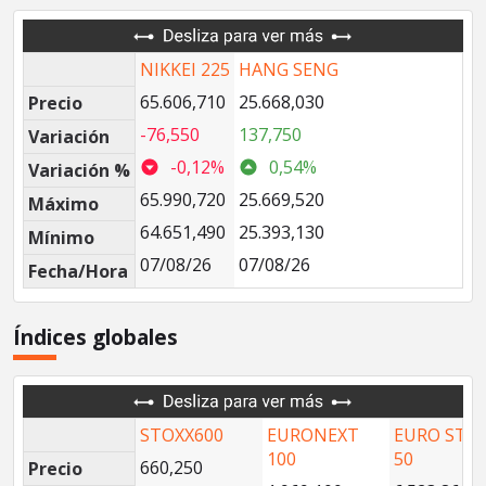
NIKKEI 225
HANG SENG
65.606,710
25.668,030
Precio
-76,550
137,750
Variación
-0,12%
0,54%
Variación %
65.990,720
25.669,520
Máximo
64.651,490
25.393,130
Mínimo
07/08/26
07/08/26
Fecha/Hora
Índices globales
STOXX600
EURONEXT
EURO STO
100
50
660,250
Precio