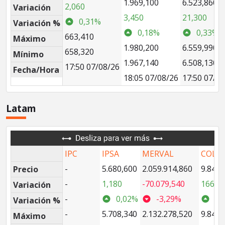
1.969,100
6.523,860
2,060
Variación
3,450
21,300
0,31%
Variación %
0,18%
0,33%
663,410
Máximo
1.980,200
6.559,990
658,320
Mínimo
1.967,140
6.508,130
17:50 07/08/26
Fecha/Hora
18:05 07/08/26
17:50 07/0
Latam
IPC
IPSA
MERVAL
COL2
-
5.680,600
2.059.914,860
9.846,
Precio
-
1,180
-70.079,540
166,9
Variación
-
0,02%
-3,29%
1,
Variación %
-
5.708,340
2.132.278,520
9.846,
Máximo