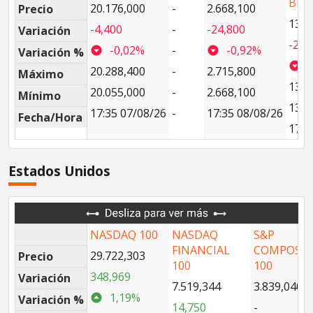
BRA
20.176,000
-
2.668,100
Precio
13.4
-4,400
-
-24,800
Variación
-249
-0,02%
-
-0,92%
Variación %
20.288,400
-
2.715,800
Máximo
13.6
20.055,000
-
2.668,100
Mínimo
13.4
17:35 07/08/26
-
17:35 08/08/26
Fecha/Hora
17:3
Estados Unidos
NASDAQ 100
NASDAQ
S&P
FINANCIAL
COMPOSIT
29.722,303
Precio
100
100
348,969
Variación
7.519,344
3.839,040
1,19%
Variación %
14,750
-