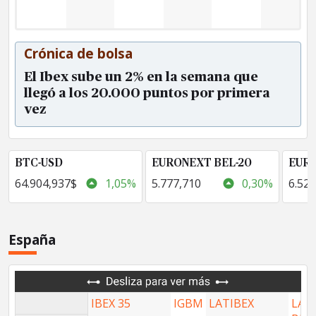
Crónica de bolsa
El Ibex sube un 2% en la semana que
llegó a los 20.000 puntos por primera
vez
BTC-USD
EURONEXT BEL-20
EURO
64.904,937$
1,05%
5.777,710
0,30%
6.523
España
IBEX 35
IGBM
LATIBEX
LAT