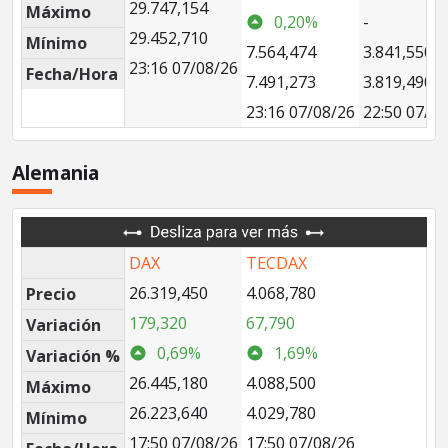
29.747,154
Máximo
0,20%
-
29.452,710
Mínimo
7.564,474
3.841,550
23:16 07/08/26
Fecha/Hora
7.491,273
3.819,490
23:16 07/08/26
22:50 07/0
Alemania
DAX
TECDAX
26.319,450
4.068,780
Precio
179,320
67,790
Variación
0,69%
1,69%
Variación %
26.445,180
4.088,500
Máximo
26.223,640
4.029,780
Mínimo
17:50 07/08/26
17:50 07/08/26