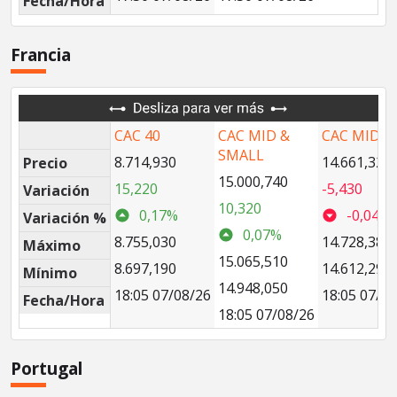
Fecha/Hora
Francia
CAC 40
CAC MID &
CAC MID 6
SMALL
8.714,930
14.661,320
Precio
15.000,740
15,220
-5,430
Variación
10,320
0,17%
-0,04%
Variación %
0,07%
8.755,030
14.728,380
Máximo
15.065,510
8.697,190
14.612,290
Mínimo
14.948,050
18:05 07/08/26
18:05 07/0
Fecha/Hora
18:05 07/08/26
Portugal