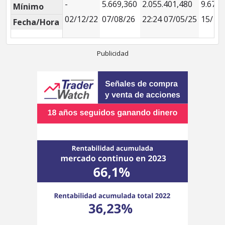
-
5.669,360
2.055.401,480
9.679,
Mínimo
02/12/22
07/08/26
22:24 07/05/25
15/11
Fecha/Hora
Publicidad